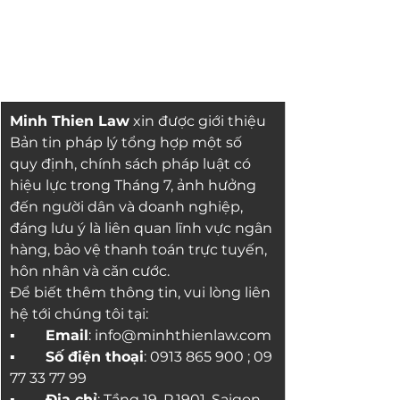
Minh Thien Law
 xin được giới thiệu 
Bản tin pháp lý tổng hợp một số 
quy định, chính sách pháp luật có 
hiệu lực trong Tháng 7, ảnh hưởng 
đến người dân và doanh nghiệp, 
đáng lưu ý là liên quan lĩnh vực ngân 
hàng, bảo vệ thanh toán trực tuyến, 
hôn nhân và căn cước.
Để biết thêm thông tin, vui lòng liên 
hệ tới chúng tôi tại:
▪ 	Email
: 
info@minhthienlaw.com
▪	
Số điện thoại
: 0913 865 900 ; 09 
77 33 77 99
▪	Địa chỉ
: Tầng 19, P.1901, Saigon 