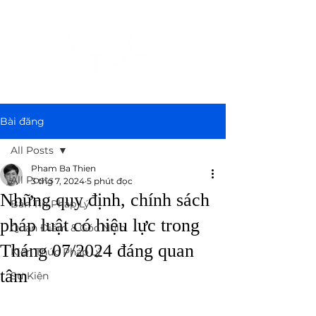
Bài đăng
All Posts
Pham Ba Thien
All Posts
3 thg 7, 2024
5 phút đọc
Những quy định, chính sách
Bản Tin Pháp Lý
pháp luật có hiệu lực trong
Quan Điểm & Góc Nhìn
Tháng 07/2024 đáng quan
Kiến Thức Pháp Lý
tâm
Sự Kiện