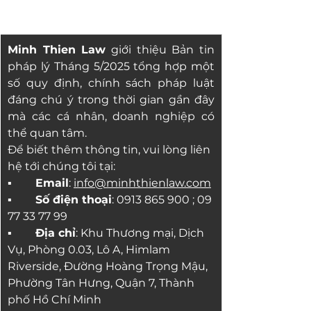
Minh Thien Law
 giới thiệu Bản tin 
pháp lý Tháng 5/2025 tổng hợp một 
số quy định, chính sách pháp luật 
đáng chú ý trong thời gian gần đây 
mà các cá nhân, doanh nghiệp có 
thể quan tâm.
Để biết thêm thông tin, vui lòng liên 
hệ tới chúng tôi tại:
▪ 	Email
: 
info@minhthienlaw.com
▪
Số điện thoại
: 0913 865 900 ; 09 
77 33 77 99
▪	Địa chỉ
: 
Khu Thương mại, Dịch 
Vụ, Phòng 0.03, Lô A, Himlam 
Riverside, Đường Hoàng Trọng Mậu, 
Phường Tân Hưng, Quận 7, Thành 
phố Hồ Chí Minh