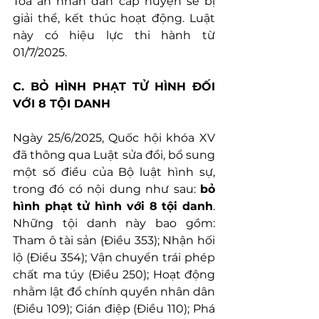
Tòa án nhân dân cấp huyện sẽ bị 
giải thể, kết thúc hoạt động. Luật 
này có hiệu lực thi hành từ 
01/7/2025.
C. BỎ HÌNH PHẠT TỬ HÌNH ĐỐI 
VỚI 8 TỘI DANH
Ngày 25/6/2025, Quốc hội khóa XV 
đã thông qua Luật sửa đổi, bổ sung 
một số điều của Bộ luật hình sự, 
trong đó có nội dung như sau: 
bỏ 
hình phạt tử hình với 8 tội danh
. 
Những tội danh này bao gồm: 
Tham ô tài sản (Điều 353); Nhận hối 
lộ (Điều 354); Vận chuyển trái phép 
chất ma túy (Điều 250); Hoạt động 
nhằm lật đổ chính quyền nhân dân 
(Điều 109); Gián điệp (Điều 110); Phá 