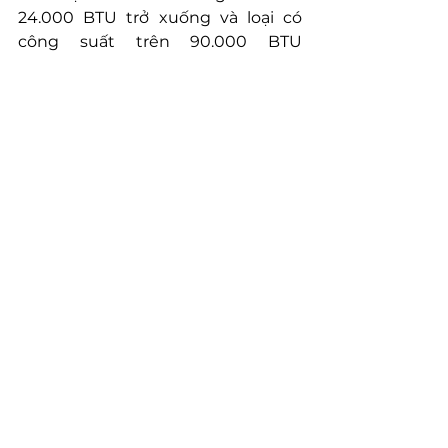
24.000 BTU trở xuống và loại có 
công suất trên 90.000 BTU 
(thường dùng trong công nghiệp 
hoặc các không gian rất lớn) sẽ 
không bị áp thuế tiêu thụ đặc biệt.
H. SỬ DỤNG TÀI KHOẢN ĐỊNH 
DANH ĐIỆN TỬ CỦA TỔ CHỨC 
TRONG GIAO DỊCH THUẾ ĐIỆN TỬ
Theo khoản Điều 40 Nghị định 
69/2024/NĐ-CP quy định tài khoản 
được tạo lập bởi Cổng dịch vụ công 
quốc gia, hệ thống thông tin giải 
quyết thủ tục hành chính cấp bộ, 
cấp tỉnh cấp cho cơ quan, tổ chức 
được sử dụng đến hết ngày 
30/6/2025. Theo đó, từ 01/7/2025 