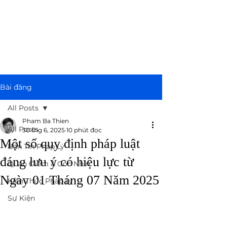
Bài đăng
All Posts
Pham Ba Thien
All Posts
30 thg 6, 2025
10 phút đọc
Một số quy định pháp luật
Bản Tin Pháp Lý
đáng lưu ý có hiệu lực từ
Quan Điểm & Góc Nhìn
Ngày 01 Tháng 07 Năm 2025
Kiến Thức Pháp Lý
Sự Kiện