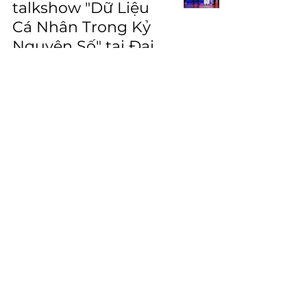
talkshow "Dữ Liệu
Cá Nhân Trong Kỷ
Nguyên Số" tại Đại
học Hoa Sen
Sự Kiện
Minh Thien Law
6 thg 4
3 phút đọc
E:
info@minhthienlaw.com
A:
Khu Thương mại Dịch Vụ Phòng 0.03 Lô
A Himlam Riverside Đường Hoàng Trọng
Mậu Phường Tân Hưng, Thành phố Hồ Chí
Minh
2023 @Vietnam | All rights reserved