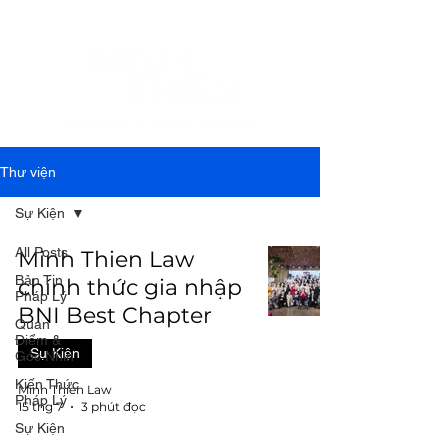
Thư viện
Sự Kiện
All Posts
Minh Thien Law
Bản Tin
chính thức gia nhập
Pháp Lý
BNI Best Chapter
Quan
Điểm &
Sự Kiện
Góc Nhìn
Kiến Thức
Minh Thien Law
Pháp Lý
15 thg 7
3 phút đọc
Sự Kiện